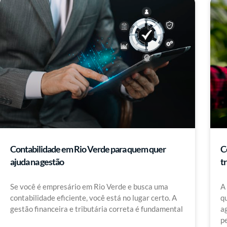
Contabilidade em Rio Verde para quem quer
C
ajuda na gestão
t
Se você é empresário em Rio Verde e busca uma
A
contabilidade eficiente, você está no lugar certo. A
q
gestão financeira e tributária correta é fundamental
a
pe