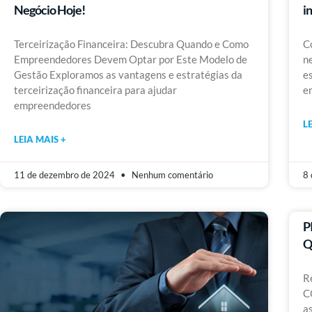
Negócio Hoje!
i
Terceirização Financeira: Descubra Quando e Como
C
Empreendedores Devem Optar por Este Modelo de
n
Gestão Exploramos as vantagens e estratégias da
e
terceirização financeira para ajudar
e
empreendedores
L
LEIA MAIS +
11 de dezembro de 2024
Nenhum comentário
8 
P
Q
R
C
a