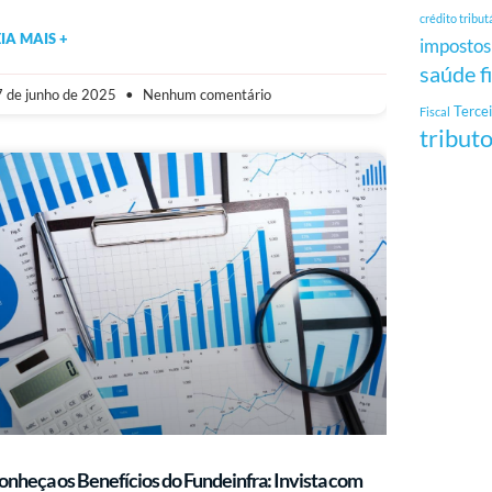
crédito tribut
EIA MAIS +
impostos
saúde f
 de junho de 2025
Nenhum comentário
Tercei
Fiscal
tribut
onheça os Benefícios do Fundeinfra: Invista com