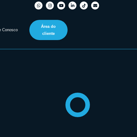
Área do
e Conosco
cliente