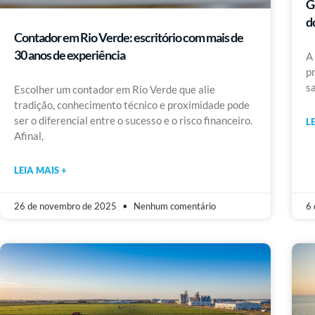
G
d
Contador em Rio Verde: escritório com mais de
30 anos de experiência
A
p
s
Escolher um contador em Rio Verde que alie
tradição, conhecimento técnico e proximidade pode
ser o diferencial entre o sucesso e o risco financeiro.
L
Afinal,
LEIA MAIS +
26 de novembro de 2025
Nenhum comentário
6 