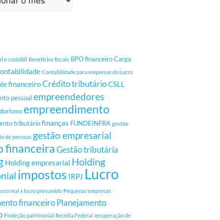
BPO financeiro
Carga
al e contábil
Benefícios fiscais
ontabilidade
Contabilidade para empresas do Lucro
Crédito tributário
le financeiro
CSLL
empreendedores
to pessoal
empreendimento
dorismo
finanças
nto tributário
FUNDEINFRA
gestão
gestão empresarial
ão de pessoas
 financeira
Gestão tributária
g
Holding
Holding empresarial
Lucro
impostos
nial
IRPJ
ucro real x lucro presumido
Pequenas empresas
ento financeiro
Planejamento
o
Proteção patrimonial
Receita Federal
recuperação de