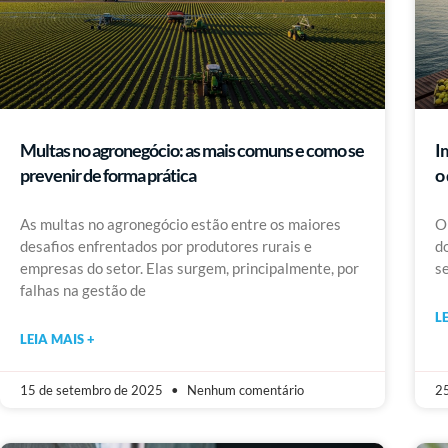
Multas no agronegócio: as mais comuns e como se
I
prevenir de forma prática
o
As multas no agronegócio estão entre os maiores
O
desafios enfrentados por produtores rurais e
d
empresas do setor. Elas surgem, principalmente, por
s
falhas na gestão de
L
LEIA MAIS +
15 de setembro de 2025
Nenhum comentário
25