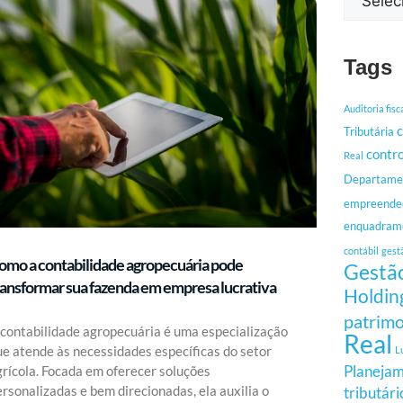
Tags
Auditoria fisc
c
Tributária
contro
Real
Departamen
empreende
enquadrame
contábil
gest
omo a contabilidade agropecuária pode
Gestão
ransformar sua fazenda em empresa lucrativa
Holdin
patrimo
 contabilidade agropecuária é uma especialização
Real
ue atende às necessidades específicas do setor
L
Planejam
grícola. Focada em oferecer soluções
rsonalizadas e bem direcionadas, ela auxilia o
tributári