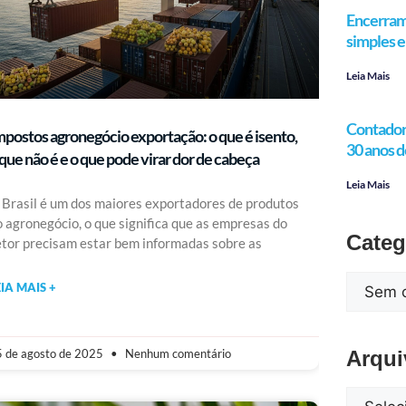
Encerram
simples e 
Leia Mais
Contador 
mpostos agronegócio exportação: o que é isento,
30 anos d
 que não é e o que pode virar dor de cabeça
Leia Mais
 Brasil é um dos maiores exportadores de produtos
o agronegócio, o que significa que as empresas do
Categ
etor precisam estar bem informadas sobre as
EIA MAIS +
Arqui
 de agosto de 2025
Nenhum comentário