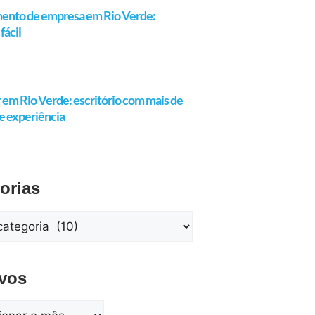
ento de empresa em Rio Verde:
fácil
em Rio Verde: escritório com mais de
e experiência
orias
vos