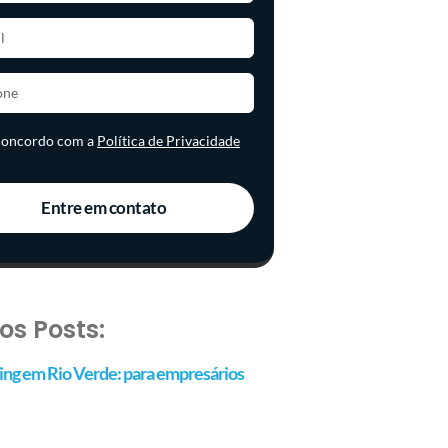
 concordo com a
Política de Privacidade
Entre em contato
os Posts:
ng em Rio Verde: para empresários