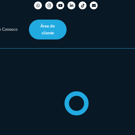
Área do
e Conosco
cliente