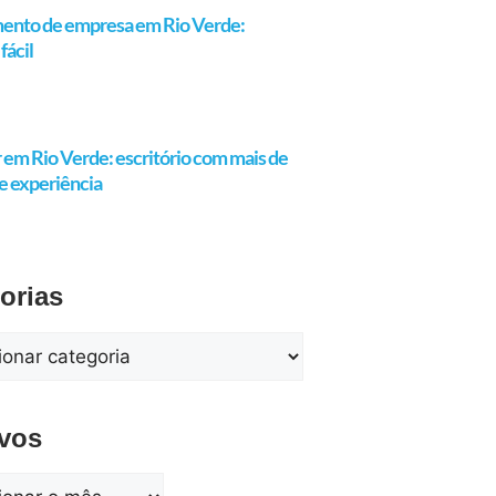
ento de empresa em Rio Verde:
fácil
em Rio Verde: escritório com mais de
e experiência
orias
vos