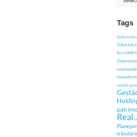
Tags
Auditoria fisc
c
Tributária
contro
Real
Departamen
empreende
enquadrame
contábil
gest
Gestão
Holdin
patrimo
Real
L
Planejam
tributári