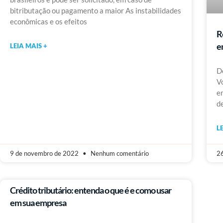
bitributação ou pagamento a maior As instabilidades
econômicas e os efeitos
R
e
LEIA MAIS +
D
V
e
d
L
9 de novembro de 2022
Nenhum comentário
26
Crédito tributário: entenda o que é e como usar
em sua empresa