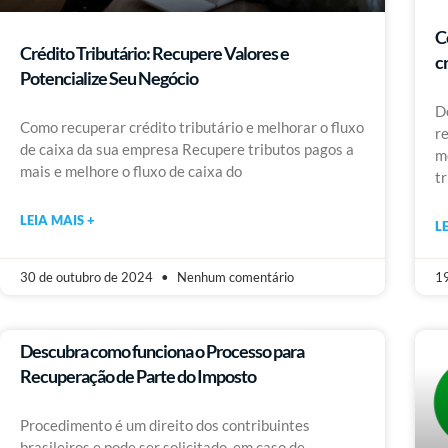
C
Crédito Tributário: Recupere Valores e
c
Potencialize Seu Negócio
D
Como recuperar crédito tributário e melhorar o fluxo
r
de caixa da sua empresa Recupere tributos pagos a
m
mais e melhore o fluxo de caixa do
t
LEIA MAIS +
L
30 de outubro de 2024
Nenhum comentário
19
Descubra como funciona o Processo para
Recuperação de Parte do Imposto
Procedimento é um direito dos contribuintes
brasileiros e pode ser solicitado, em caso de