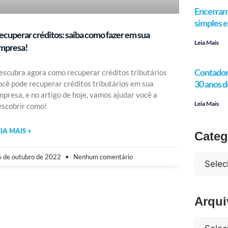
Encerram
simples e 
ecuperar créditos: saiba como fazer em sua
Leia Mais
mpresa!
Contador 
escubra agora como recuperar créditos tributários
30 anos d
ocê pode recuperar créditos tributários em sua
mpresa, e no artigo de hoje, vamos ajudar você a
Leia Mais
escobrir como!
EIA MAIS +
Categ
 de outubro de 2022
Nenhum comentário
Arqui