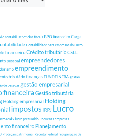
BPO financeiro
Carga
al e contábil
Benefícios fiscais
ontabilidade
Contabilidade para empresas do Lucro
Crédito tributário
le financeiro
CSLL
empreendedores
to pessoal
empreendimento
dorismo
finanças
nto tributário
FUNDEINFRA
gestão
gestão empresarial
ão de pessoas
 financeira
Gestão tributária
g
Holding
Holding empresarial
Lucro
impostos
nial
IRPJ
ucro real x lucro presumido
Pequenas empresas
ento financeiro
Planejamento
o
Proteção patrimonial
Receita Federal
recuperação de