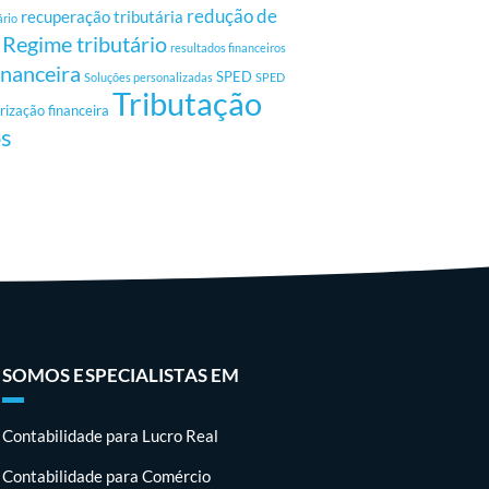
redução de
recuperação tributária
ário
Regime tributário
resultados financeiros
inanceira
SPED
Soluções personalizadas
SPED
Tributação
rização financeira
os
SOMOS ESPECIALISTAS EM
Contabilidade para Lucro Real
Contabilidade para Comércio