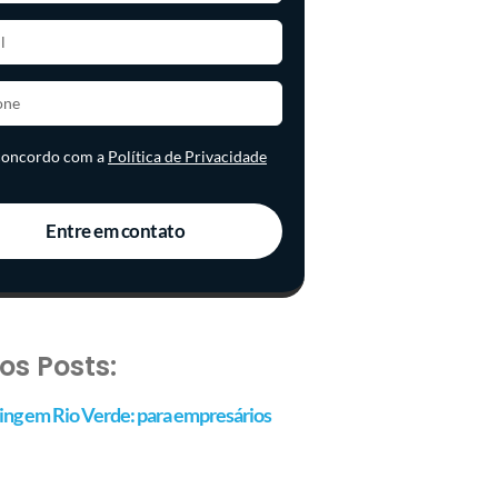
 concordo com a
Política de Privacidade
Entre em contato
os Posts:
ng em Rio Verde: para empresários