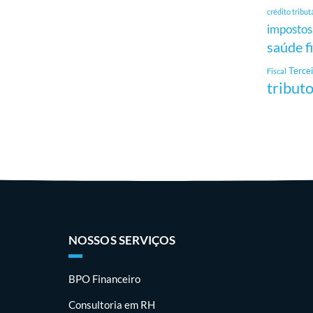
crédito tribut
impostos
saúde f
Tercei
Fiscal
tribut
NOSSOS SERVIÇOS
BPO Financeiro
Consultoria em RH