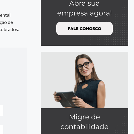
ental
ação de
 cobrados.