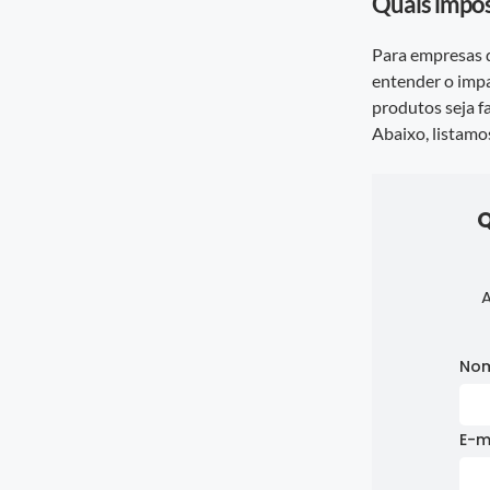
Quais impos
Para empresas 
entender o impa
produtos seja f
Abaixo, listamo
Q
A
No
E-m