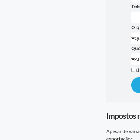
Tel
O q
Qua
L
Impostos n
Apesar de vária
exportação: