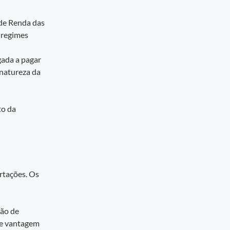
de Renda das
 regimes
gada a pagar
 natureza da
to da
ortações. Os
ão de
de vantagem