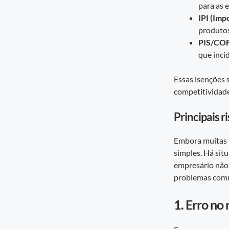
para as 
IPI (Imp
produtos
PIS/COF
que inci
Essas isenções 
competitividade
Principais r
Embora muitas i
simples. Há sit
empresário não 
problemas comu
1. Erro no