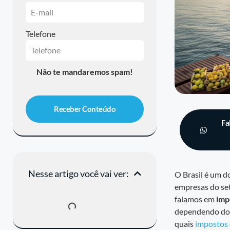
Telefone
Não te mandaremos spam!
Receber Conteúdo
Fa
Nesse artigo você vai ver:
O Brasil é um d
empresas do set
falamos em
imp
dependendo do t
quais
impostos 