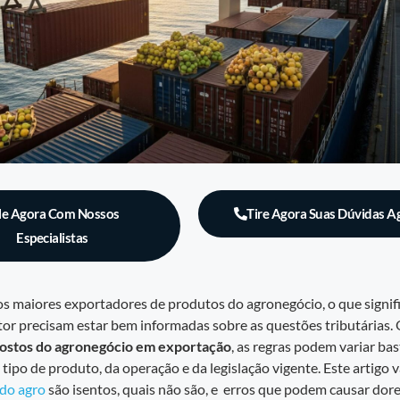
le Agora Com Nossos
Tire Agora Suas Dúvidas A
Especialistas
os maiores exportadores de produtos do agronegócio, o que signif
or precisam estar bem informadas sobre as questões tributárias
ostos do agronegócio em exportação
, as regras podem variar ba
ipo de produto, da operação e da legislação vigente. Este artigo v
do agro
são isentos, quais não são, e erros que podem causar dor