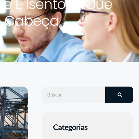
e É Isento, O Que
De Cabeça
Categorias