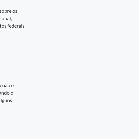
sobre os
ional;
os federais
o não é
uando o
Alguns