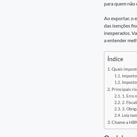
para quem não e
Ao exportar, o
das isenções fi
inesperados. Va
a entender mel
Índice
Quais impost
Impostos
Impostos
Principais ri
1. Erro 
2. Fisca
3. Obrig
Leia ta
Chame a HBM 