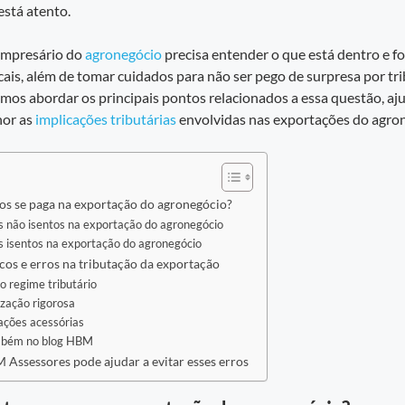
stá atento.
 empresário do
agronegócio
precisa entender o que está dentro e fo
scais, além de tomar cuidados para não ser pego de surpresa por tr
mos abordar os principais pontos relacionados a essa questão, a
hor as
implicações tributárias
envolvidas nas exportações do agro
os se paga na exportação do agronegócio?
 não isentos na exportação do agronegócio
 isentos na exportação do agronegócio
scos e erros na tributação da exportação
no regime tributário
lização rigorosa
ações acessórias
mbém no blog HBM
Assessores pode ajudar a evitar esses erros