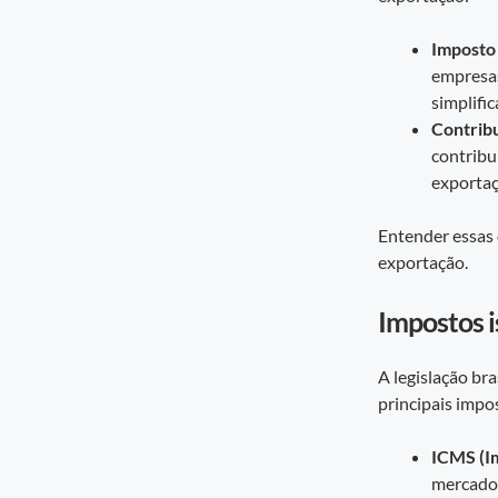
Imposto 
empresas
simplifi
Contribu
contribu
exportaç
Entender essas 
exportação.
Impostos i
A legislação bra
principais impo
ICMS (Im
mercador