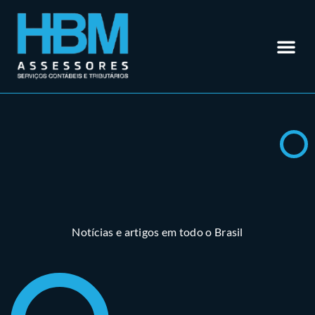
Contabilidade em Rio Verde – GO
Outros Se
Somos Especialistas em
Materiais
Trabalhe 
Área do Cl
Notícias e artigos em todo o Brasil