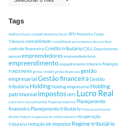
Tags
BPO financeiro
Carga
Auditoria fiscal e contábil
Benefícios fiscais
contabilidade
Tributária
Contabilidade para empresas do Lucro Real
Crédito tributário
controle financeiro
CSLL
Departamento
empreendedores
pessoal
empreendedorismo
empreendimento
finanças
enquadramento tributário
gestão
FUNDEINFRA
gestão contábil
gestão de pessoas
Gestão financeira
empresarial
Gestão
Holding
Holding
tributária
Holding empresarial
Lucro Real
impostos
patrimonial
IRPJ
Planejamento
Lucro real x lucro presumido
Pequenas empresas
financeiro
Planejamento tributário
Proteção patrimonial
recuperação
Receita Federal
recuperação de crédito tributário
Regime tributário
redução de impostos
tributária