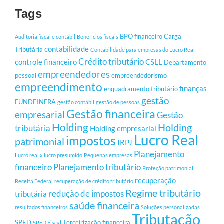
Tags
BPO financeiro
Carga
Auditoria fiscal e contábil
Benefícios fiscais
contabilidade
Tributária
Contabilidade para empresas do Lucro Real
Crédito tributário
controle financeiro
CSLL
Departamento
empreendedores
pessoal
empreendedorismo
empreendimento
finanças
enquadramento tributário
gestão
FUNDEINFRA
gestão contábil
gestão de pessoas
Gestão financeira
empresarial
Gestão
Holding
Holding
tributária
Holding empresarial
Lucro Real
impostos
patrimonial
IRPJ
Planejamento
Lucro real x lucro presumido
Pequenas empresas
financeiro
Planejamento tributário
Proteção patrimonial
recuperação
Receita Federal
recuperação de crédito tributário
Regime tributário
redução de impostos
tributária
saúde financeira
resultados financeiros
Soluções personalizadas
Tributação
SPED
Terceirização financeira
SPED Fiscal