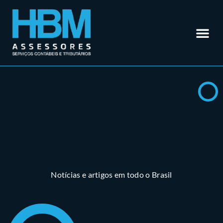
Contabilidade em Rio Verde – GO
Outros Se
Somos Especialistas em
Materiais
Trabalhe 
Área do Cl
Notícias e artigos em todo o Brasil