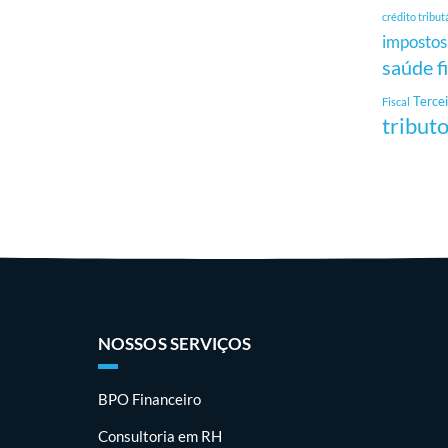
crédito tribut
impostos
saúde f
Tercei
Fiscal
tribut
NOSSOS SERVIÇOS
BPO Financeiro
Consultoria em RH