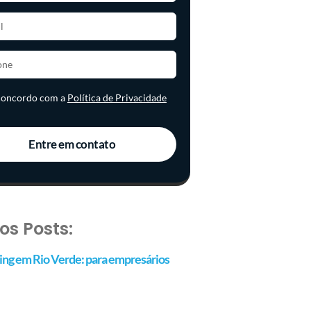
 concordo com a
Política de Privacidade
Entre em contato
os Posts:
ng em Rio Verde: para empresários