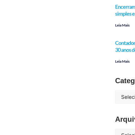
Encerram
simples e 
Leia Mais
Contador 
30 anos d
Leia Mais
Categ
Arqui