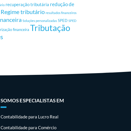
redução de
recuperação tributária
ário
Regime tributário
resultados financeiros
inanceira
SPED
Soluções personalizadas
SPED
Tributação
rização financeira
os
SOMOS ESPECIALISTAS EM
Contabilidade para Lucro Real
Contabilidade para Comércio