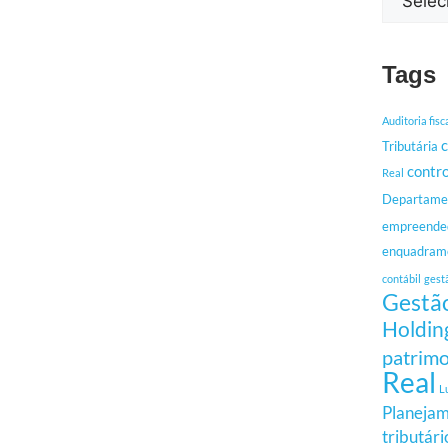
Tags
Auditoria fisc
c
Tributária
contro
Real
Departamen
empreende
enquadrame
contábil
gest
Gestão
Holdin
patrimo
Real
L
Planejam
tributári