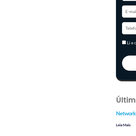
Li e
Últim
Networki
Leia Mais