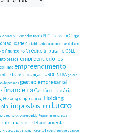
BPO financeiro
Carga
al e contábil
Benefícios fiscais
ontabilidade
Contabilidade para empresas do Lucro
Crédito tributário
le financeiro
CSLL
empreendedores
to pessoal
empreendimento
dorismo
finanças
nto tributário
FUNDEINFRA
gestão
gestão empresarial
ão de pessoas
 financeira
Gestão tributária
g
Holding
Holding empresarial
Lucro
impostos
nial
IRPJ
ucro real x lucro presumido
Pequenas empresas
ento financeiro
Planejamento
o
Proteção patrimonial
Receita Federal
recuperação de