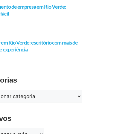
ento de empresa em Rio Verde:
fácil
em Rio Verde: escritório com mais de
e experiência
orias
vos