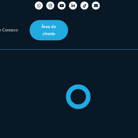
Área do
e Conosco
cliente