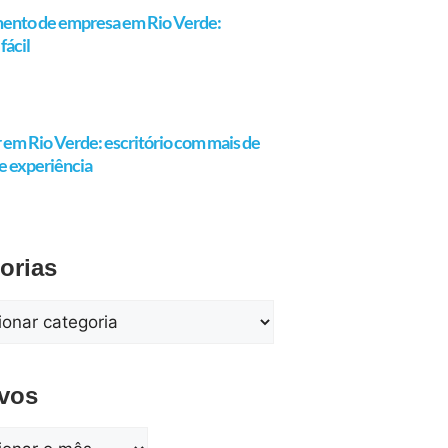
ento de empresa em Rio Verde:
fácil
em Rio Verde: escritório com mais de
e experiência
orias
vos