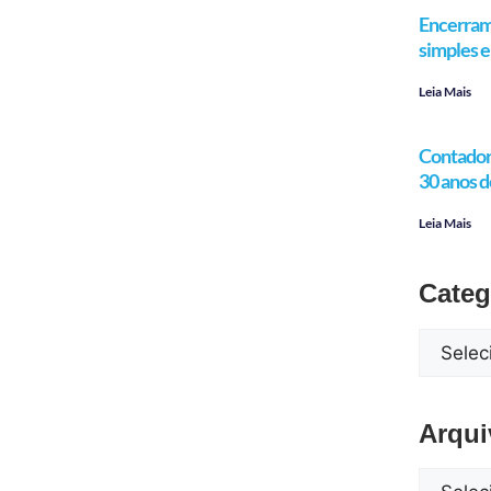
Encerram
simples e 
Leia Mais
Contador 
30 anos d
Leia Mais
Categ
Arqui