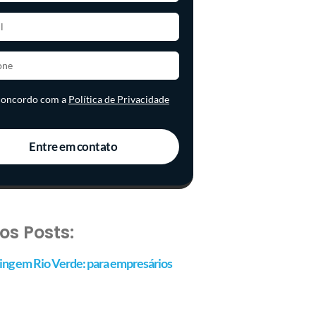
 concordo com a
Política de Privacidade
Entre em contato
os Posts:
ng em Rio Verde: para empresários