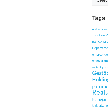
Tags
Auditoria fisc
c
Tributária
contro
Real
Departamen
empreende
enquadrame
contábil
gest
Gestão
Holdin
patrimo
Real
L
Planejam
tributári