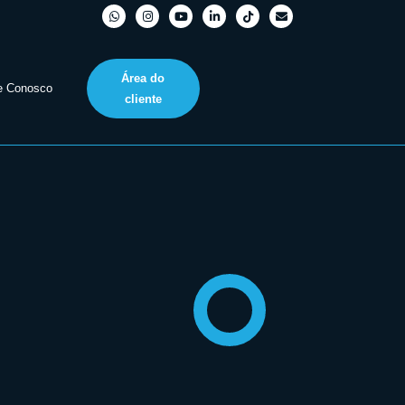
Área do
e Conosco
cliente