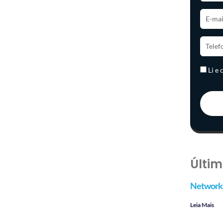
Li e
Últim
Networki
Leia Mais