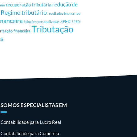
redução de
recuperação tributária
ário
Regime tributário
resultados financeiros
inanceira
SPED
Soluções personalizadas
SPED
Tributação
rização financeira
os
SOMOS ESPECIALISTAS EM
Contabilidade para Lucro Real
Contabilidade para Comércio