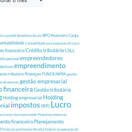
BPO financeiro
Carga
al e contábil
Benefícios fiscais
ontabilidade
Contabilidade para empresas do Lucro
Crédito tributário
le financeiro
CSLL
empreendedores
to pessoal
empreendimento
dorismo
finanças
nto tributário
FUNDEINFRA
gestão
gestão empresarial
ão de pessoas
 financeira
Gestão tributária
g
Holding
Holding empresarial
Lucro
impostos
nial
IRPJ
ucro real x lucro presumido
Pequenas empresas
ento financeiro
Planejamento
o
Proteção patrimonial
Receita Federal
recuperação de