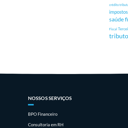
crédito tribut
impostos
saúde f
Tercei
Fiscal
tribut
NOSSOS SERVIÇOS
BPO Financeiro
Consultoria em RH