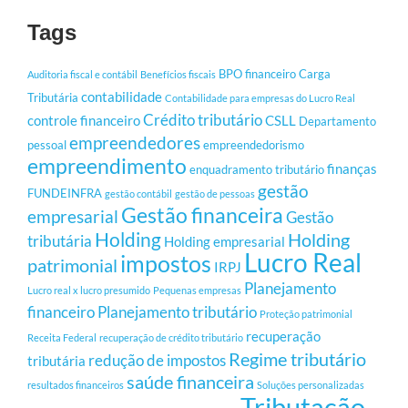
Tags
BPO financeiro
Carga
Auditoria fiscal e contábil
Benefícios fiscais
contabilidade
Tributária
Contabilidade para empresas do Lucro Real
Crédito tributário
controle financeiro
CSLL
Departamento
empreendedores
pessoal
empreendedorismo
empreendimento
finanças
enquadramento tributário
gestão
FUNDEINFRA
gestão contábil
gestão de pessoas
Gestão financeira
empresarial
Gestão
Holding
Holding
tributária
Holding empresarial
Lucro Real
impostos
patrimonial
IRPJ
Planejamento
Lucro real x lucro presumido
Pequenas empresas
financeiro
Planejamento tributário
Proteção patrimonial
recuperação
Receita Federal
recuperação de crédito tributário
Regime tributário
redução de impostos
tributária
saúde financeira
resultados financeiros
Soluções personalizadas
Tributação