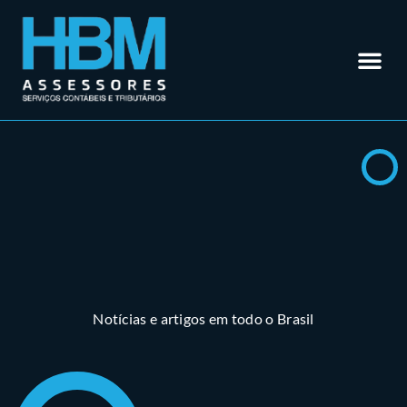
Contabilidade em Rio Verde – GO
Outros Se
Somos Especialistas em
Materiais
Trabalhe 
Área do Cl
Notícias e artigos em todo o Brasil