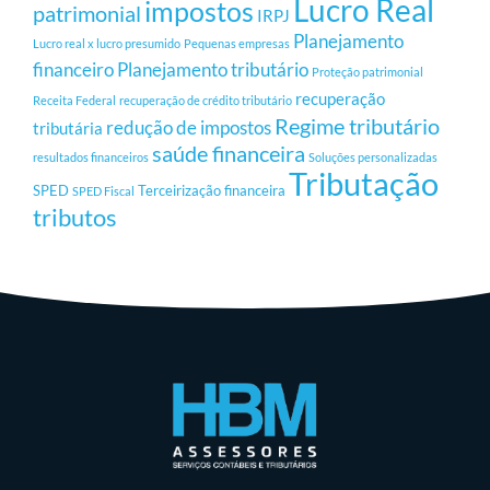
Lucro Real
impostos
patrimonial
IRPJ
Planejamento
Lucro real x lucro presumido
Pequenas empresas
financeiro
Planejamento tributário
Proteção patrimonial
recuperação
Receita Federal
recuperação de crédito tributário
Regime tributário
redução de impostos
tributária
saúde financeira
resultados financeiros
Soluções personalizadas
Tributação
SPED
Terceirização financeira
SPED Fiscal
tributos