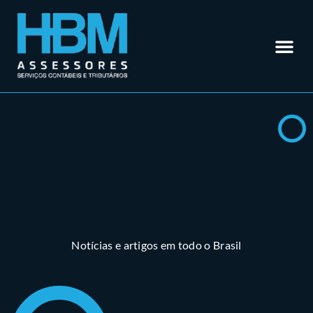
Contabilidade em Rio Verde – GO
Outros Se
Somos Especialistas em
Materiais
Trabalhe 
Área do Cl
Notícias e artigos em todo o Brasil