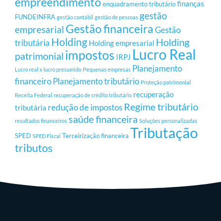
empreendimento
finanças
enquadramento tributário
gestão
FUNDEINFRA
gestão contábil
gestão de pessoas
Gestão financeira
empresarial
Gestão
Holding
Holding
tributária
Holding empresarial
Lucro Real
impostos
patrimonial
IRPJ
Planejamento
Lucro real x lucro presumido
Pequenas empresas
financeiro
Planejamento tributário
Proteção patrimonial
recuperação
Receita Federal
recuperação de crédito tributário
Regime tributário
redução de impostos
tributária
saúde financeira
resultados financeiros
Soluções personalizadas
Tributação
SPED
Terceirização financeira
SPED Fiscal
tributos