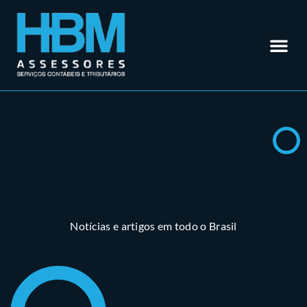
Contabilidade em Rio Verde – GO
Outros Se
Somos Especialistas em
Materiais
Trabalhe 
Área do Cl
Notícias e artigos em todo o Brasil