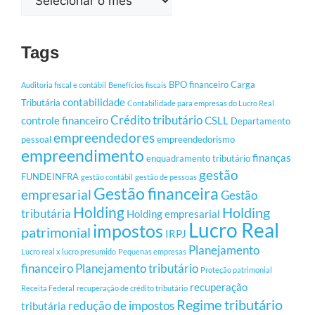
Tags
BPO financeiro
Carga
Auditoria fiscal e contábil
Benefícios fiscais
contabilidade
Tributária
Contabilidade para empresas do Lucro Real
Crédito tributário
controle financeiro
CSLL
Departamento
empreendedores
pessoal
empreendedorismo
empreendimento
finanças
enquadramento tributário
gestão
FUNDEINFRA
gestão contábil
gestão de pessoas
Gestão financeira
empresarial
Gestão
Holding
Holding
tributária
Holding empresarial
Lucro Real
impostos
patrimonial
IRPJ
Planejamento
Lucro real x lucro presumido
Pequenas empresas
financeiro
Planejamento tributário
Proteção patrimonial
recuperação
Receita Federal
recuperação de crédito tributário
Regime tributário
redução de impostos
tributária