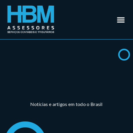
Contabilidade em Rio Verde – GO
Outros Se
Somos Especialistas em
Materiais
Trabalhe 
Área do Cl
Notícias e artigos em todo o Brasil