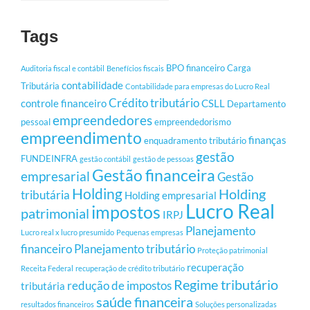
Tags
BPO financeiro
Carga
Auditoria fiscal e contábil
Benefícios fiscais
contabilidade
Tributária
Contabilidade para empresas do Lucro Real
Crédito tributário
controle financeiro
CSLL
Departamento
empreendedores
pessoal
empreendedorismo
empreendimento
finanças
enquadramento tributário
gestão
FUNDEINFRA
gestão contábil
gestão de pessoas
Gestão financeira
empresarial
Gestão
Holding
Holding
tributária
Holding empresarial
Lucro Real
impostos
patrimonial
IRPJ
Planejamento
Lucro real x lucro presumido
Pequenas empresas
financeiro
Planejamento tributário
Proteção patrimonial
recuperação
Receita Federal
recuperação de crédito tributário
Regime tributário
redução de impostos
tributária
saúde financeira
resultados financeiros
Soluções personalizadas