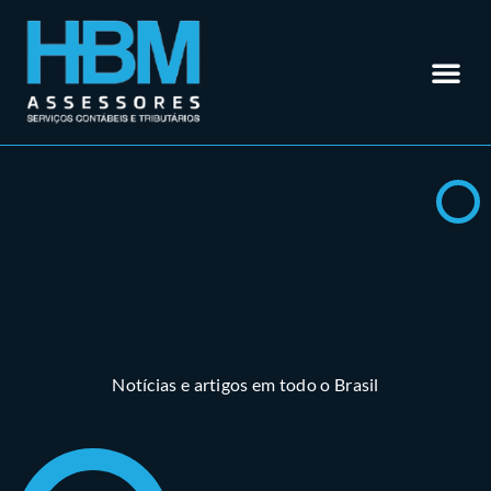
Contabilidade em Rio Verde – GO
Outros Se
Somos Especialistas em
Materiais
Trabalhe 
Área do Cl
Notícias e artigos em todo o Brasil