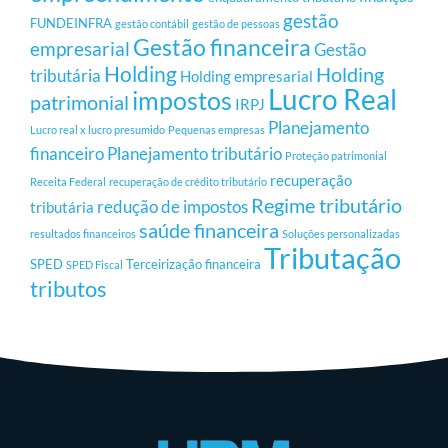
gestão
FUNDEINFRA
gestão contábil
gestão de pessoas
Gestão financeira
empresarial
Gestão
Holding
Holding
tributária
Holding empresarial
Lucro Real
impostos
patrimonial
IRPJ
Planejamento
Lucro real x lucro presumido
Pequenas empresas
financeiro
Planejamento tributário
Proteção patrimonial
recuperação
Receita Federal
recuperação de crédito tributário
Regime tributário
redução de impostos
tributária
saúde financeira
resultados financeiros
Soluções personalizadas
Tributação
SPED
Terceirização financeira
SPED Fiscal
tributos