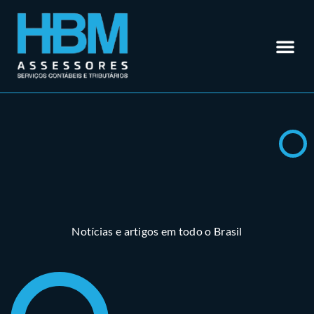
Contabilidade em Rio Verde – GO
Outros Se
Somos Especialistas em
Materiais
Trabalhe 
Área do Cl
Notícias e artigos em todo o Brasil