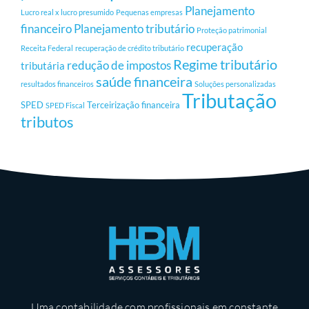
Planejamento
Lucro real x lucro presumido
Pequenas empresas
financeiro
Planejamento tributário
Proteção patrimonial
recuperação
Receita Federal
recuperação de crédito tributário
Regime tributário
redução de impostos
tributária
saúde financeira
resultados financeiros
Soluções personalizadas
Tributação
SPED
Terceirização financeira
SPED Fiscal
tributos
Uma contabilidade com profissionais em constante