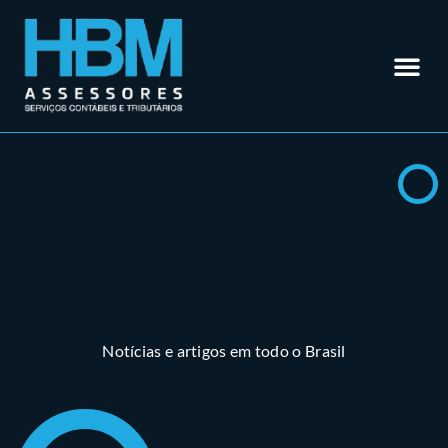
Contabilidade em Rio Verde – GO
Outros Se
Somos Especialistas em
Materiais
Trabalhe 
Área do Cl
Notícias e artigos em todo o Brasil