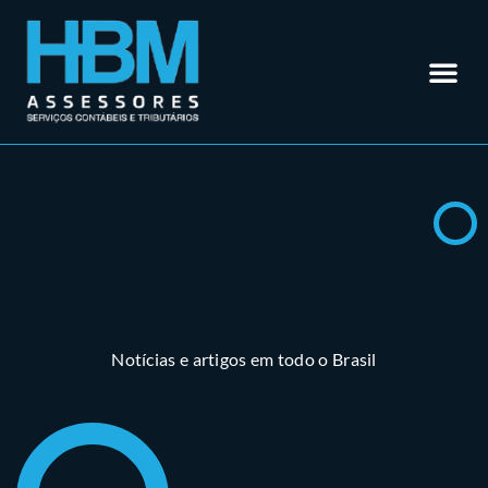
Contabilidade em Rio Verde – GO
Outros Se
Somos Especialistas em
Materiais
Trabalhe 
Área do Cl
Notícias e artigos em todo o Brasil