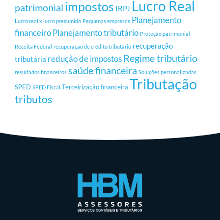
Lucro Real
impostos
patrimonial
IRPJ
Planejamento
Lucro real x lucro presumido
Pequenas empresas
financeiro
Planejamento tributário
Proteção patrimonial
recuperação
Receita Federal
recuperação de crédito tributário
Regime tributário
redução de impostos
tributária
saúde financeira
resultados financeiros
Soluções personalizadas
Tributação
SPED
Terceirização financeira
SPED Fiscal
tributos