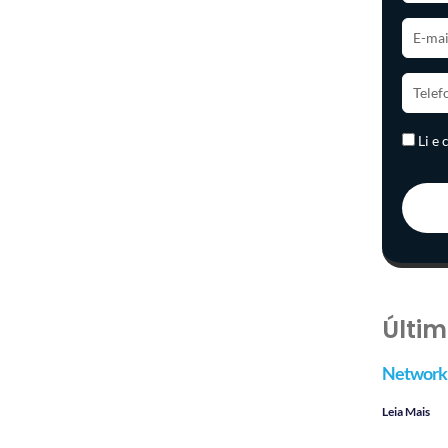
Li e
Últim
Networki
Leia Mais