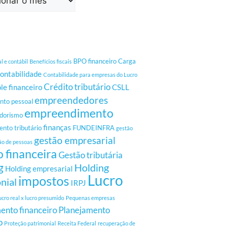
BPO financeiro
Carga
al e contábil
Benefícios fiscais
ontabilidade
Contabilidade para empresas do Lucro
Crédito tributário
le financeiro
CSLL
empreendedores
to pessoal
empreendimento
dorismo
finanças
nto tributário
FUNDEINFRA
gestão
gestão empresarial
ão de pessoas
 financeira
Gestão tributária
g
Holding
Holding empresarial
Lucro
impostos
nial
IRPJ
ucro real x lucro presumido
Pequenas empresas
ento financeiro
Planejamento
o
Proteção patrimonial
Receita Federal
recuperação de