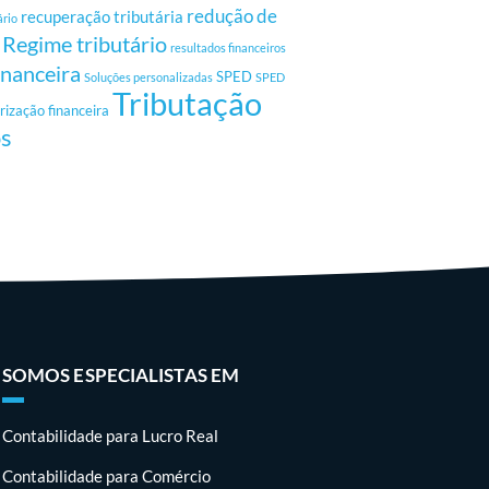
redução de
recuperação tributária
ário
Regime tributário
resultados financeiros
inanceira
SPED
Soluções personalizadas
SPED
Tributação
rização financeira
os
SOMOS ESPECIALISTAS EM
Contabilidade para Lucro Real
Contabilidade para Comércio