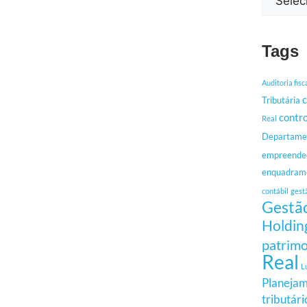
Tags
Auditoria fisc
c
Tributária
contro
Real
Departamen
empreende
enquadrame
contábil
gest
Gestão
Holdin
patrimo
Real
L
Planejam
tributári