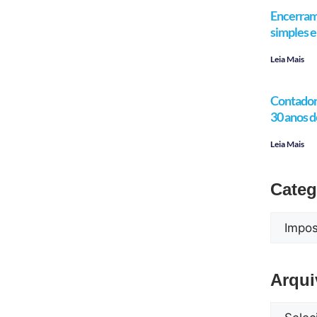
Encerram
simples e 
Leia Mais
Contador 
30 anos d
Leia Mais
Categ
Arqui