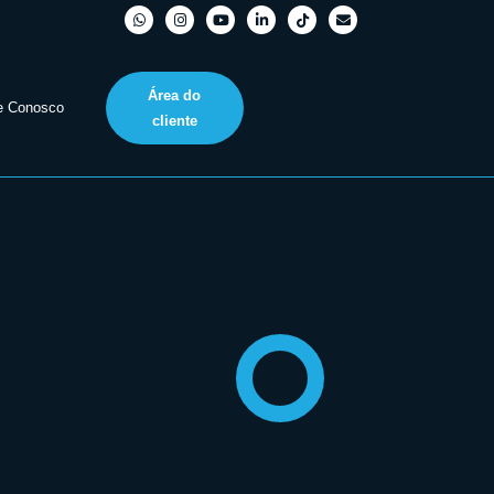
Área do
e Conosco
cliente