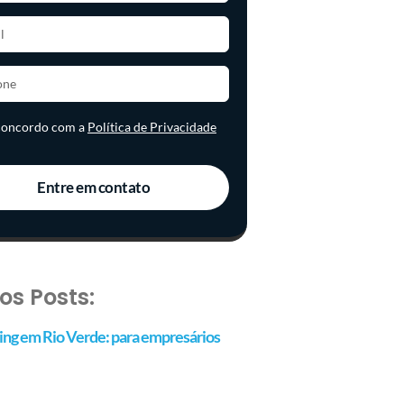
 concordo com a
Política de Privacidade
Entre em contato
os Posts:
ng em Rio Verde: para empresários