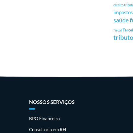
crédito tribut
impostos
saúde f
Tercei
Fiscal
tribut
NOSSOS SERVIÇOS
BPO Financeiro
Consultoria em RH