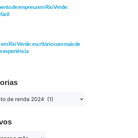
ento de empresa em Rio Verde:
fácil
em Rio Verde: escritório com mais de
e experiência
orias
vos