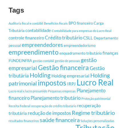
Tags
BPO financeiro
Carga
Auditoria fiscal e contábil
Benefícios fiscais
contabilidade
Tributária
Contabilidade para empresas do Lucro Real
Crédito tributário
controle financeiro
CSLL
Departamento
empreendedores
pessoal
empreendedorismo
empreendimento
finanças
enquadramento tributário
gestão
FUNDEINFRA
gestão contábil
gestão de pessoas
Gestão financeira
empresarial
Gestão
Holding
Holding
tributária
Holding empresarial
Lucro Real
impostos
patrimonial
IRPJ
Planejamento
Lucro real x lucro presumido
Pequenas empresas
financeiro
Planejamento tributário
Proteção patrimonial
recuperação
Receita Federal
recuperação de crédito tributário
Regime tributário
redução de impostos
tributária
saúde financeira
resultados financeiros
Soluções personalizadas
Tributação