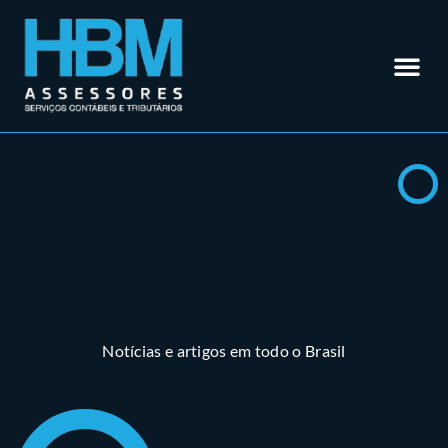
Contabilidade em Rio Verde – GO
Outros Se
Somos Especialistas em
Materiais
Trabalhe 
Área do Cl
Notícias e artigos em todo o Brasil