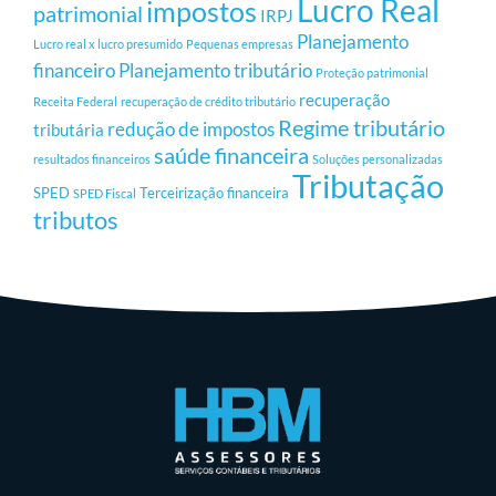
Lucro Real
impostos
patrimonial
IRPJ
Planejamento
Lucro real x lucro presumido
Pequenas empresas
financeiro
Planejamento tributário
Proteção patrimonial
recuperação
Receita Federal
recuperação de crédito tributário
Regime tributário
redução de impostos
tributária
saúde financeira
resultados financeiros
Soluções personalizadas
Tributação
SPED
Terceirização financeira
SPED Fiscal
tributos