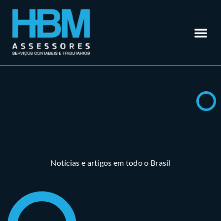
Contabilidade em Rio Verde – GO
Outros Se
Somos Especialistas em
Materiais
Trabalhe 
Área do Cl
Notícias e artigos em todo o Brasil