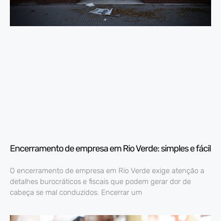
Encerramento de empresa em Rio Verde: simples e fácil
O encerramento de empresa em Rio Verde exige atenção a
detalhes burocráticos e fiscais que podem gerar dor de
cabeça se mal conduzidos. Encerrar um